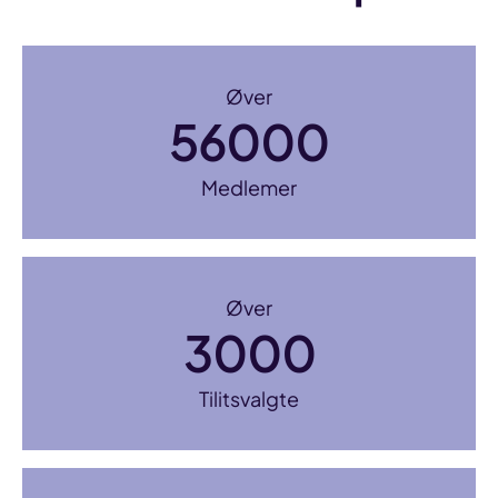
Øver
56000
Medlemer
Øver
3000
Tilitsvalgte