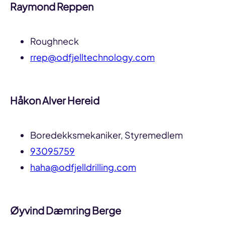
Raymond Reppen
Roughneck
rrep@odfjelltechnology.com
Håkon Alver Hereid
Boredekksmekaniker, Styremedlem
93095759
haha@odfjelldrilling.com
Øyvind Dæmring Berge