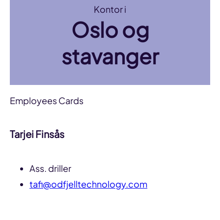
Kontor i
Oslo og
stavanger
Employees Cards
Tarjei Finsås
Ass. driller
tafi@odfjelltechnology.com