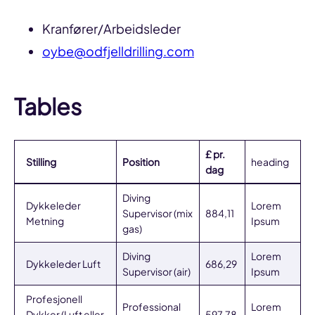
Kranfører/Arbeidsleder
oybe@odfjelldrilling.com
Tables
£ pr.
Stilling
Position
heading
dag
Diving
Dykkeleder
Lorem
Supervisor (mix
884,11
Metning
Ipsum
gas)
Diving
Lorem
Dykkeleder Luft
686,29
Supervisor (air)
Ipsum
Profesjonell
Professional
Lorem
Dykker (Luft eller
597,78