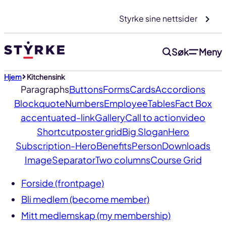
Gå
Styrke sine nettsider
til
innhold
Søk
Meny
Hjem
Kitchensink
Paragraphs
Buttons
Forms
Cards
Accordions
Blockquote
Numbers
Employee
Tables
Fact Box
accentuated-link
Gallery
Call to action
video
Shortcut
poster grid
Big Slogan
Hero
Subscription-Hero
Benefits
Person
Downloads
Image
Separator
Two columns
Course Grid
Forside (frontpage)
Bli medlem (become member)
Mitt medlemskap (my membership)