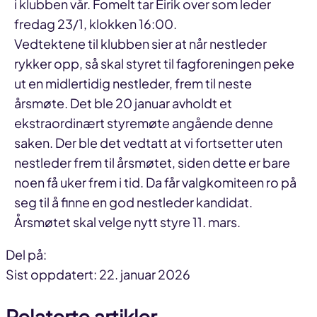
i klubben vår. Fomelt tar Eirik over som leder
fredag 23/1, klokken 16:00.
Vedtektene til klubben sier at når nestleder
rykker opp, så skal styret til fagforeningen peke
ut en midlertidig nestleder, frem til neste
årsmøte. Det ble 20 januar avholdt et
ekstraordinært styremøte angående denne
saken. Der ble det vedtatt at vi fortsetter uten
nestleder frem til årsmøtet, siden dette er bare
noen få uker frem i tid. Da får valgkomiteen ro på
seg til å finne en god nestleder kandidat.
Årsmøtet skal velge nytt styre 11. mars.
Del på:
Del
Del
Del
Sist oppdatert: 22. januar 2026
på
på
link
Relaterte artikler
facebook
linkedin