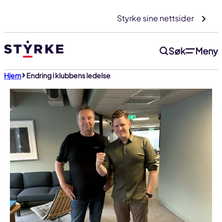
Gå
Styrke sine nettsider
til
innhold
Søk
Meny
Hjem
Endring i klubbens ledelse