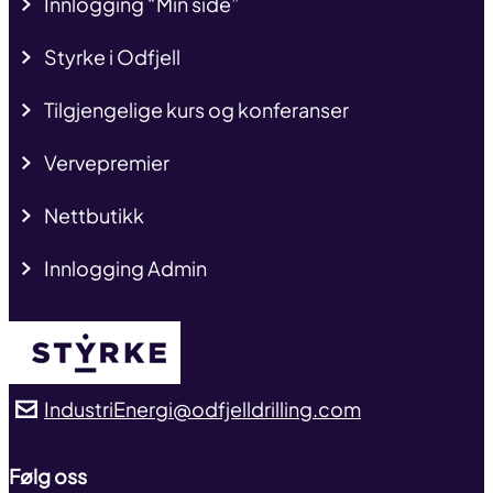
Innlogging “Min side”
Styrke i Odfjell
Tilgjengelige kurs og konferanser
Vervepremier
Nettbutikk
Innlogging Admin
IndustriEnergi@odfjelldrilling.com
Følg oss