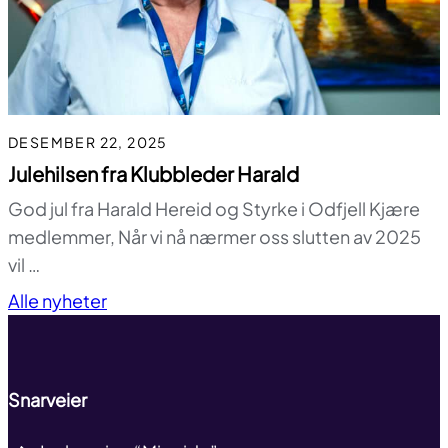
DESEMBER 22, 2025
Julehilsen fra Klubbleder Harald
God jul fra Harald Hereid og Styrke i Odfjell Kjære
medlemmer, Når vi nå nærmer oss slutten av 2025
vil …
Til toppen
Alle nyheter
Snarveier