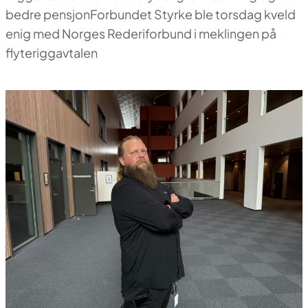
bedre pensjonForbundet Styrke ble torsdag kveld
enig med Norges Rederiforbund i meklingen på
flyteriggavtalen