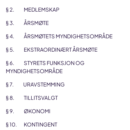
§ 2. MEDLEMSKAP
§ 3. ÅRSMØTE
§ 4. ÅRSMØTETS MYNDIGHETSOMRÅDE
§ 5. EKSTRAORDINÆRT ÅRSMØTE
§ 6. STYRETS FUNKSJON OG
MYNDIGHETSOMRÅDE
§ 7. URAVSTEMMING
§ 8. TILLITSVALGT
§ 9. ØKONOMI
§ 10. KONTINGENT