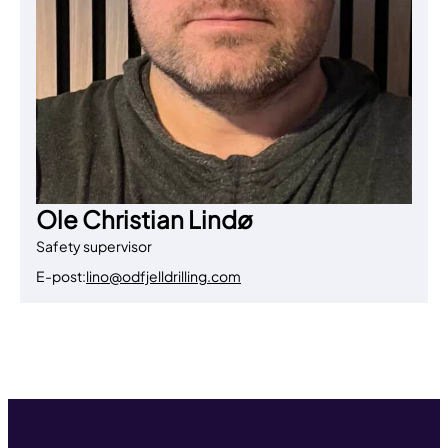
Ole Christian Lindø
Safety supervisor
E-post:
lino@odfjelldrilling.com
Til toppen