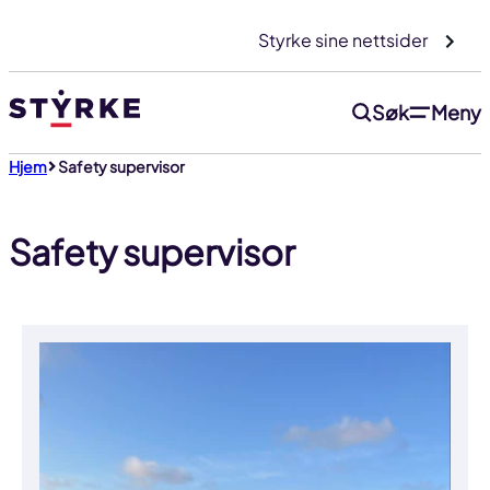
Gå
Styrke sine nettsider
til
innhold
Søk
Meny
Hjem
Safety supervisor
Safety supervisor