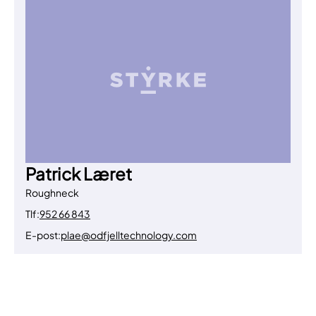
Patrick Læret
Roughneck
Tlf:
952 66 843
E-post:
plae@odfjelltechnology.com
Til toppen