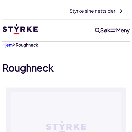
Gå
Styrke sine nettsider
til
innhold
Søk
Meny
Hjem
Roughneck
Roughneck