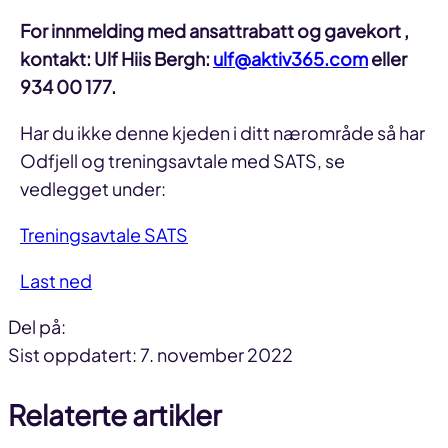
For innmelding med ansattrabatt og gavekort ,
kontakt: Ulf Hiis Bergh:
ulf@aktiv365.com
eller
934 00 177.
Har du ikke denne kjeden i ditt nærområde så har
Odfjell og treningsavtale med SATS, se
vedlegget under:
Treningsavtale SATS
Last ned
Del på:
Del
Del
Del
Sist oppdatert: 7. november 2022
på
på
link
Relaterte artikler
facebook
linkedin