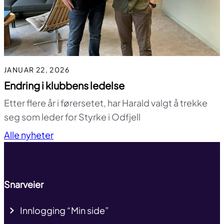
JANUAR 22, 2026
Endring i klubbens ledelse
Etter flere år i førersetet, har Harald valgt å trekke
seg som leder for Styrke i Odfjell
Til toppen
Alle nyheter
Snarveier
Innlogging “Min side”