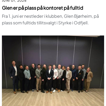
JUNI 01, 2026
Glen er på plass på kontoret på fulltid
Fra 1. juni er nestleder i klubben, Glen Bjørheim, på
plass som fulltids tillitsvalgt i Styrke i Odfjell.