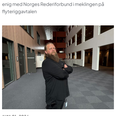
enig med Norges Rederiforbund i meklingen på
flyteriggavtalen