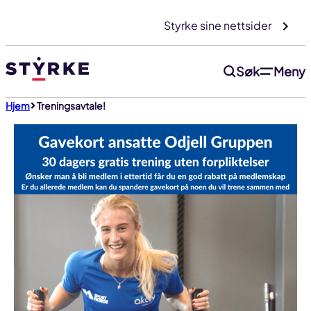
Gå
Styrke sine nettsider
til
innhold
Søk
Meny
Hjem
Treningsavtale!