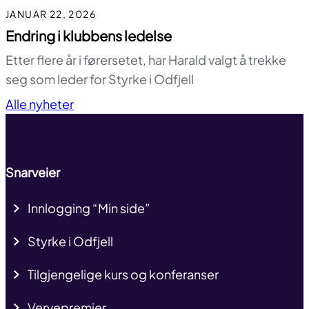
JANUAR 22, 2026
Endring i klubbens ledelse
Etter flere år i førersetet, har Harald valgt å trekke
seg som leder for Styrke i Odfjell
Til toppen
Alle nyheter
Snarveier
Innlogging “Min side”
Styrke i Odfjell
Tilgjengelige kurs og konferanser
Vervepremier