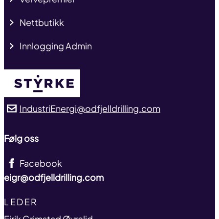
Nettbutikk
Innlogging Admin
IndustriEnergi@odfjelldrilling.com
Følg oss
Facebook
eigr@odfjelldrilling.com
TITLE
LEDER
name
Eirik Grimstad Øvrelid