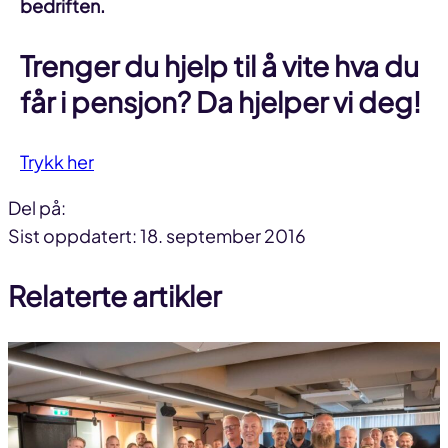
bedriften.
Trenger du hjelp til å vite hva du
får i pensjon? Da hjelper vi deg!
Trykk her
Del på:
Del
Del
Del
Sist oppdatert: 18. september 2016
på
på
link
Relaterte artikler
facebook
linkedin