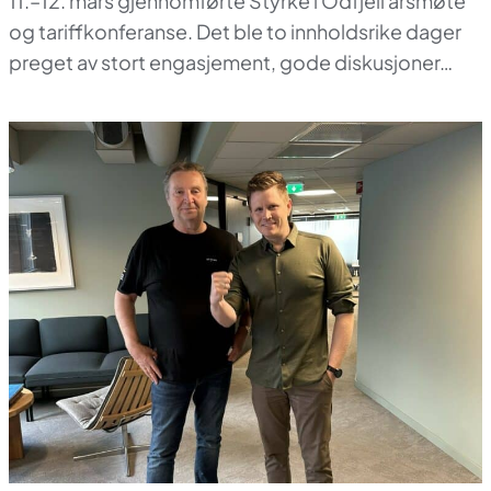
11.–12. mars gjennomførte Styrke i Odfjell årsmøte
og tariffkonferanse. Det ble to innholdsrike dager
preget av stort engasjement, gode diskusjoner…