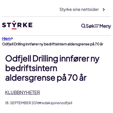
Gå
Styrke sine nettsider
til
innhold
Søk
Meny
Hjem
Odfjell Drilling innfører ny bedriftsintern aldersgrense på 70 år
Odfjell Drilling innfører ny
bedriftsintern
aldersgrense på 70 år
KLUBBNYHETER
18. SEPTEMBER 2016
redaksjonenodfjell