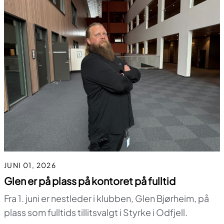
JUNI 01, 2026
Glen er på plass på kontoret på fulltid
Fra 1. juni er nestleder i klubben, Glen Bjørheim, på
plass som fulltids tillitsvalgt i Styrke i Odfjell.