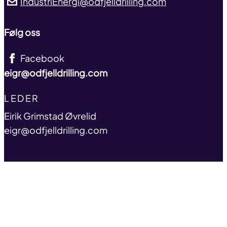
IndustriEnergi@odfjelldrilling.com
Følg oss
Facebook
eigr@odfjelldrilling.com
TITLE
LEDER
name
Eirik Grimstad Øvrelid
email
eigr@odfjelldrilling.com