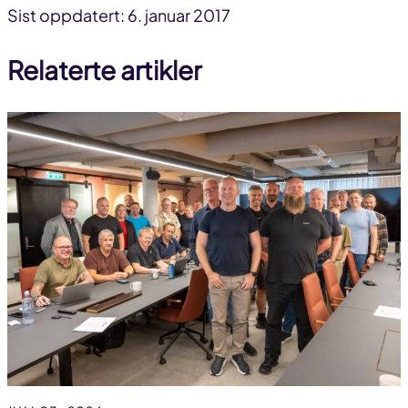
Del
Del
Del
Sist oppdatert: 6. januar 2017
på
på
link
Relaterte artikler
facebook
linkedin