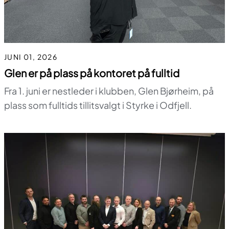
JUNI 01, 2026
Glen er på plass på kontoret på fulltid
Fra 1. juni er nestleder i klubben, Glen Bjørheim, på
plass som fulltids tillitsvalgt i Styrke i Odfjell.