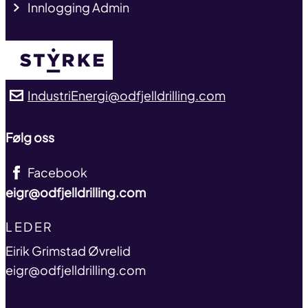
Innlogging Admin
IndustriEnergi@odfjelldrilling.com
Følg oss
Facebook
eigr@odfjelldrilling.com
TITLE
LEDER
name
Eirik Grimstad Øvrelid
email
eigr@odfjelldrilling.com