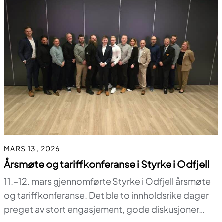
MARS 13, 2026
Årsmøte og tariffkonferanse i Styrke i Odfjell
11.–12. mars gjennomførte Styrke i Odfjell årsmøte
og tariffkonferanse. Det ble to innholdsrike dager
preget av stort engasjement, gode diskusjoner…