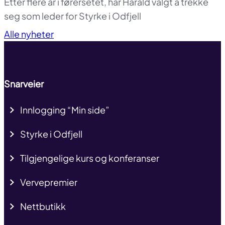
Etter flere år i førersetet, har Harald valgt å trekke
seg som leder for Styrke i Odfjell
Til toppen
Alle nyheter
Snarveier
Innlogging “Min side”
Styrke i Odfjell
Tilgjengelige kurs og konferanser
Vervepremier
Nettbutikk