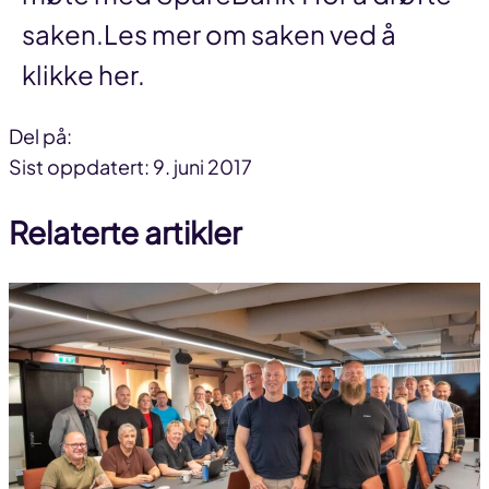
saken.Les mer om saken ved å
klikke her.
Del på:
Del
Del
Del
Sist oppdatert: 9. juni 2017
på
på
link
Relaterte artikler
facebook
linkedin