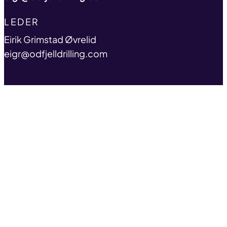
TITLE
LEDER
name
Eirik Grimstad Øvrelid
email
eigr@odfjelldrilling.com