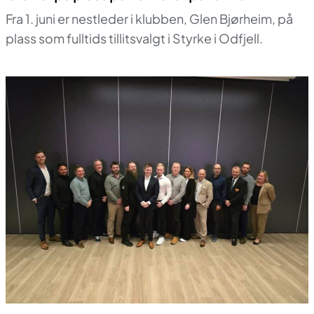
Fra 1. juni er nestleder i klubben, Glen Bjørheim, på
plass som fulltids tillitsvalgt i Styrke i Odfjell.