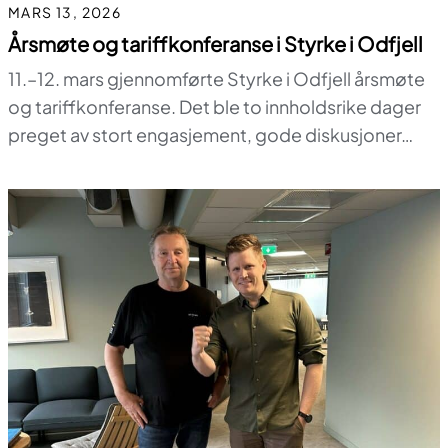
MARS 13, 2026
Årsmøte og tariffkonferanse i Styrke i Odfjell
11.–12. mars gjennomførte Styrke i Odfjell årsmøte
og tariffkonferanse. Det ble to innholdsrike dager
preget av stort engasjement, gode diskusjoner…