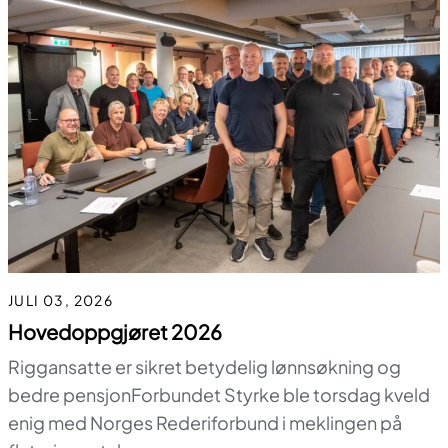
JULI 03, 2026
Hovedoppgjøret 2026
Riggansatte er sikret betydelig lønnsøkning og
bedre pensjonForbundet Styrke ble torsdag kveld
enig med Norges Rederiforbund i meklingen på