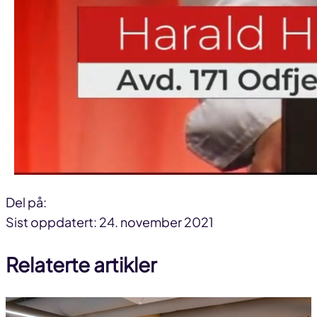
Del på:
Del
Del
Del
Sist oppdatert: 24. november 2021
på
på
link
Relaterte artikler
facebook
linkedin