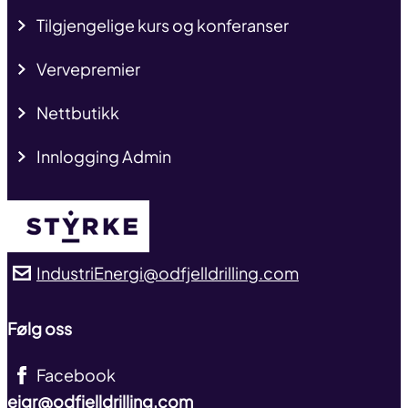
Tilgjengelige kurs og konferanser
Vervepremier
Nettbutikk
Innlogging Admin
IndustriEnergi@odfjelldrilling.com
Følg oss
Facebook
eigr@odfjelldrilling.com