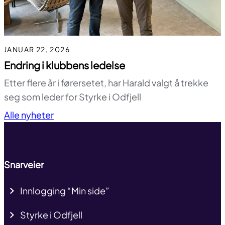
JANUAR 22, 2026
Endring i klubbens ledelse
Etter flere år i førersetet, har Harald valgt å trekke
seg som leder for Styrke i Odfjell
Til toppen
Alle nyheter
Snarveier
Innlogging “Min side”
Styrke i Odfjell