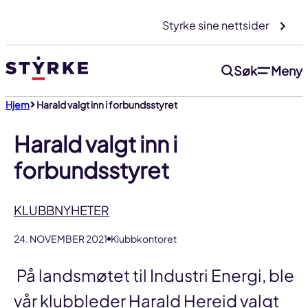
Gå
Styrke sine nettsider
til
innhold
Søk
Meny
Hjem
Harald valgt inn i forbundsstyret
Harald valgt inn i
forbundsstyret
KLUBBNYHETER
24. NOVEMBER 2021
Klubbkontoret
På landsmøtet til Industri Energi, ble
vår klubbleder Harald Hereid valgt