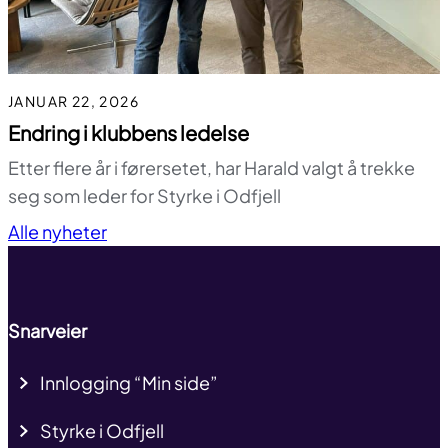
JANUAR 22, 2026
Endring i klubbens ledelse
Etter flere år i førersetet, har Harald valgt å trekke
seg som leder for Styrke i Odfjell
Til toppen
Alle nyheter
Snarveier
Innlogging “Min side”
Styrke i Odfjell