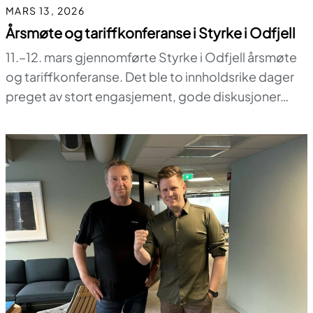
MARS 13, 2026
Årsmøte og tariffkonferanse i Styrke i Odfjell
11.–12. mars gjennomførte Styrke i Odfjell årsmøte
og tariffkonferanse. Det ble to innholdsrike dager
preget av stort engasjement, gode diskusjoner…