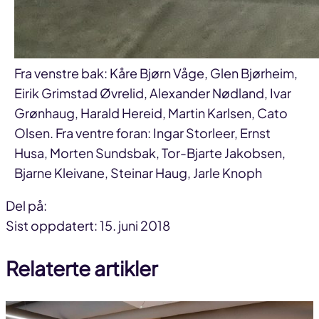
Fra venstre bak: Kåre Bjørn Våge, Glen Bjørheim,
Eirik Grimstad Øvrelid, Alexander Nødland, Ivar
Grønhaug, Harald Hereid, Martin Karlsen, Cato
Olsen. Fra ventre foran: Ingar Storleer, Ernst
Husa, Morten Sundsbak, Tor-Bjarte Jakobsen,
Bjarne Kleivane, Steinar Haug, Jarle Knoph
Del på:
Del
Del
Del
Sist oppdatert: 15. juni 2018
på
på
link
Relaterte artikler
facebook
linkedin