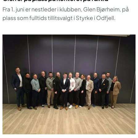
Fra 1. juni er nestleder i klubben, Glen Bjørheim, på
plass som fulltids tillitsvalgt i Styrke i Odfjell.