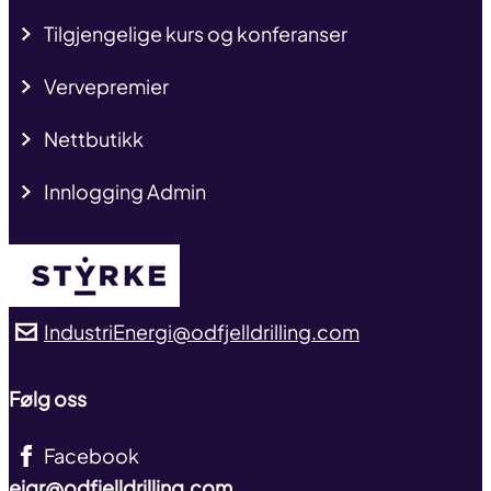
Tilgjengelige kurs og konferanser
Vervepremier
Nettbutikk
Innlogging Admin
IndustriEnergi@odfjelldrilling.com
Følg oss
Facebook
eigr@odfjelldrilling.com