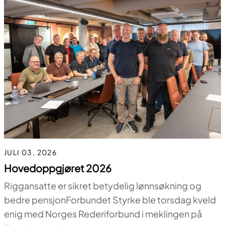
JULI 03, 2026
Hovedoppgjøret 2026
Riggansatte er sikret betydelig lønnsøkning og
bedre pensjonForbundet Styrke ble torsdag kveld
enig med Norges Rederiforbund i meklingen på