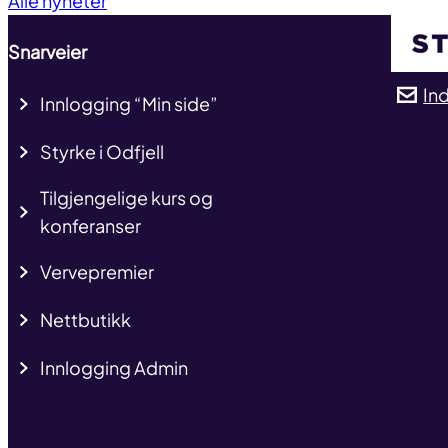
Alle nyheter
Snarveier
In
Innlogging “Min side”
Styrke i Odfjell
Tilgjengelige kurs og
konferanser
Vervepremier
Nettbutikk
Innlogging Admin