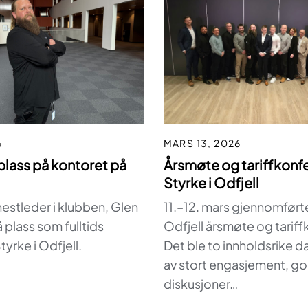
6
MARS 13, 2026
plass på kontoret på
Årsmøte og tariffkonfe
Styrke i Odfjell
r nestleder i klubben, Glen
11.–12. mars gjennomførte
 plass som fulltids
Odfjell årsmøte og tariff
 Styrke i Odfjell.
Det ble to innholdsrike 
av stort engasjement, g
diskusjoner…