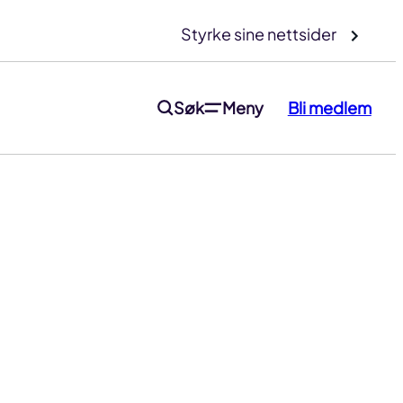
Styrke sine nettsider
Søk
Meny
Bli medlem