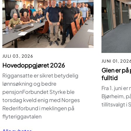
JULI 03, 2026
JUNI 01, 202
Hovedoppgjøret 2026
Glen er på 
Riggansatte er sikret betydelig
fulltid
lønnsøkning og bedre
Fra 1. juni e
pensjonForbundet Styrke ble
Bjørheim, på
torsdag kveld enig med Norges
tillitsvalgt i
Rederiforbund i meklingen på
flyteriggavtalen