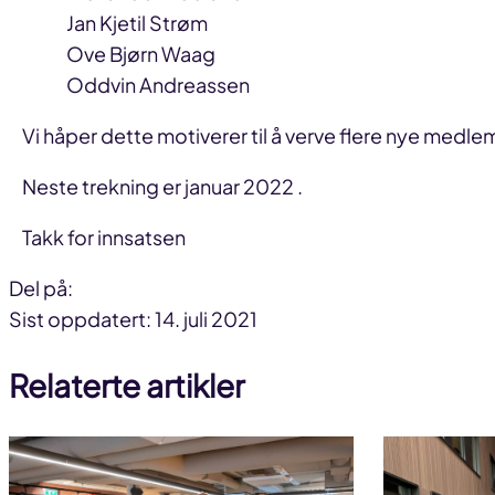
Jan Kjetil Strøm
Ove Bjørn Waag
Oddvin Andreassen
Vi håper dette motiverer til å verve flere nye medle
Neste trekning er januar 2022 .
Takk for innsatsen
Del på:
Del
Del
Del
Sist oppdatert: 14. juli 2021
på
på
link
Relaterte artikler
facebook
linkedin