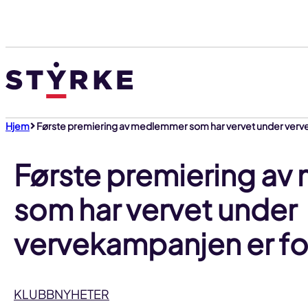
Gå
til
innhold
Hjem
Første premiering av medlemmer som har vervet under verv
Første premiering a
som har vervet under
vervekampanjen er fo
KLUBBNYHETER