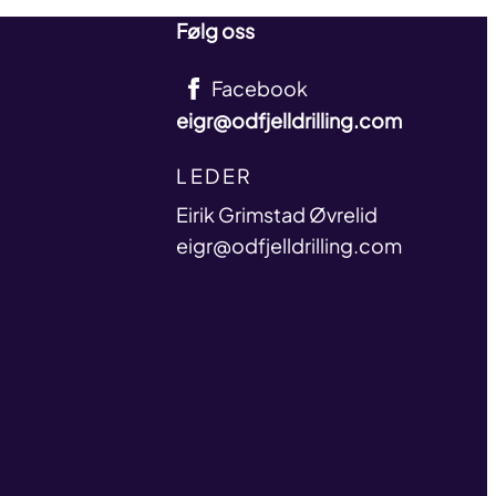
Følg oss
Facebook
eigr@odfjelldrilling.com
TITLE
LEDER
name
Eirik Grimstad Øvrelid
email
eigr@odfjelldrilling.com