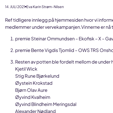
14. JULI 2021
Eva Karin Strøm-Nilsen
Ref tidligere innlegg på hjemmesiden hvor vi inform
medlemmer under vervekampanjen.Vinnerne er nå trukk
premie Steinar Ommundsen – Ekofisk – X – Ga
premie Bente Vigdis Tjomlid – OWS TRS Onsho
Resten av potten ble fordelt mellom de under he
Kjetil Wick
Stig Rune Bjørkelund
Øystein Krokstad
Bjørn Olav Aure
Øyvind Kvalheim
Øyvind Blindheim Meringsdal
Alexander Nødland