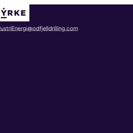
dustriEnergi@odfjelldrilling.com