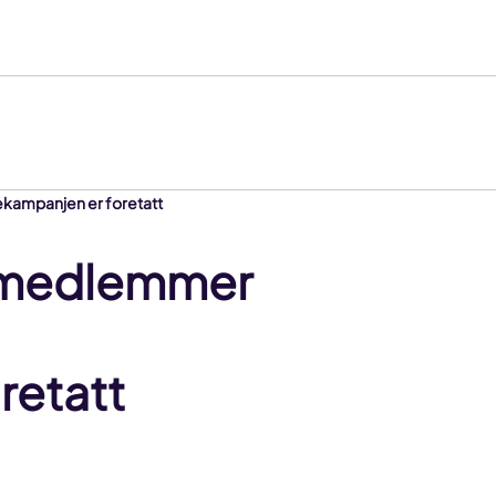
ekampanjen er foretatt
v medlemmer
retatt