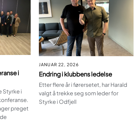
JANUAR 22, 2026
ranse i
Endring i klubbens ledelse
Etter flere år i førersetet, har Harald
 Styrke i
valgt å trekke seg som leder for
konferanse.
Styrke i Odfjell
dager preget
ode