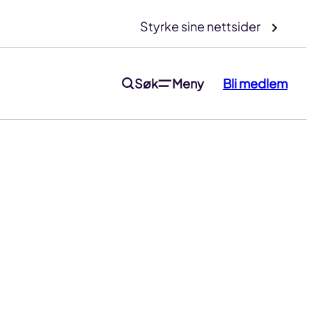
Styrke sine nettsider
Søk
Meny
Bli medlem