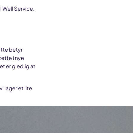
 Well Service.
tte betyr
tette i nye
et er gledlig at
i lager et lite