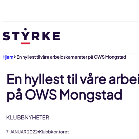
Gå
til
innhold
Hjem
En hyllest til våre arbeidskamerater på OWS Mongstad
En hyllest til våre ar
på OWS Mongstad
KLUBBNYHETER
7. JANUAR 2022
Klubbkontoret