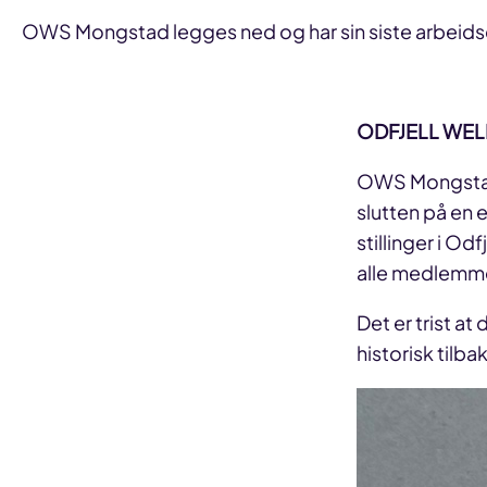
OWS Mongstad legges ned og har sin siste arbeidsdag
ODFJELL WE
OWS Mongstad 
slutten på en e
stillinger i Od
alle medlemmer
Det er trist at
historisk tilb