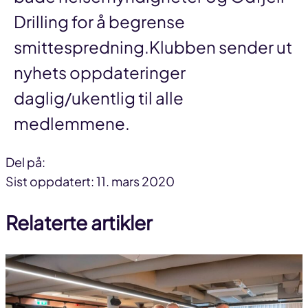
Drilling for å begrense
smittespredning.Klubben sender ut
nyhets oppdateringer
daglig/ukentlig til alle
medlemmene.
Del på:
Del
Del
Del
Sist oppdatert: 11. mars 2020
på
på
link
Relaterte artikler
facebook
linkedin