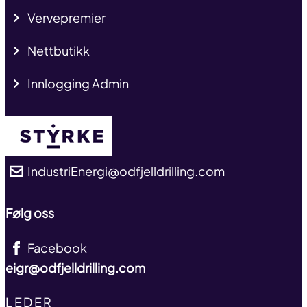
Vervepremier
Nettbutikk
Innlogging Admin
IndustriEnergi@odfjelldrilling.com
Følg oss
Facebook
eigr@odfjelldrilling.com
TITLE
LEDER