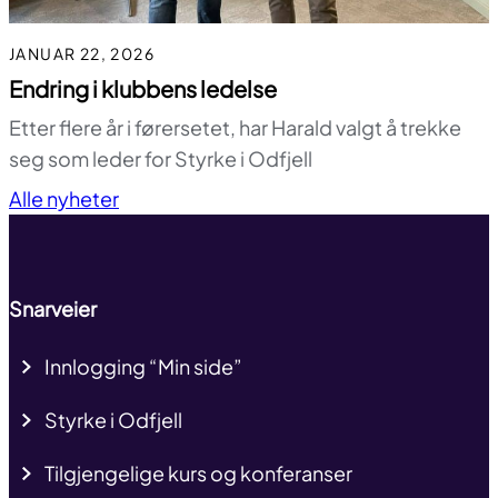
JANUAR 22, 2026
Endring i klubbens ledelse
Etter flere år i førersetet, har Harald valgt å trekke
seg som leder for Styrke i Odfjell
Til toppen
Alle nyheter
Snarveier
Innlogging “Min side”
Styrke i Odfjell
Tilgjengelige kurs og konferanser