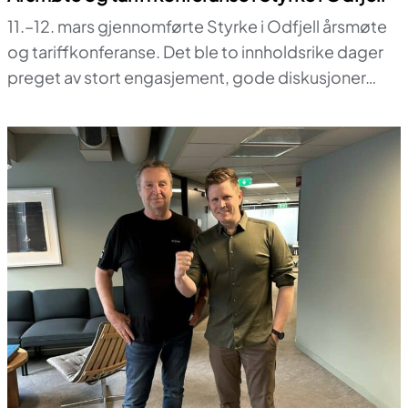
11.–12. mars gjennomførte Styrke i Odfjell årsmøte
og tariffkonferanse. Det ble to innholdsrike dager
preget av stort engasjement, gode diskusjoner…