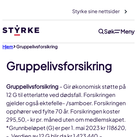
Gå
Styrke sine nettsider
til
innhold
Søk
Meny
Hjem
Gruppelivsforsikring
Gruppelivsforsikring
Gruppelivsforsikring
– Gir økonomisk støtte på
12 G til etterlatte ved dødsfall. Forsikringen
gjelder også ektefelle- /samboer. Forsikringen
opphører ved fylte 70 år. Forsikringen koster
295,50,- kr pr. måned uten om medlemskapet.
*Grunnbeløpet (G) er per 1. mai 2023 kr
118620
,
-. Verdien av 12 G blir da kr 1 423 440,-.