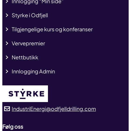
Innlogging “Min side”
Styrke i Odfjell
Tilgjengelige kurs og konferanser
Vervepremier
Nettbutikk
Innlogging Admin
IndustriEnergi@odfjelldrilling.com
Følg oss