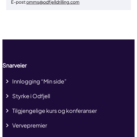
E-post:
omms@odfjelldrilling.com
Til toppen
Snarveier
Innlogging “Min side”
Styrke i Odfjell
Tilgjengelige kurs og konferanser
Vervepremier