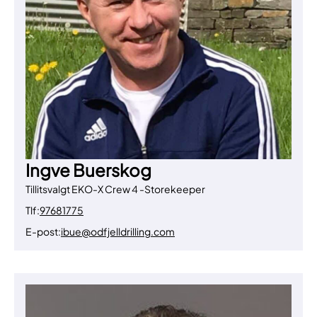
Ingve Buerskog
Tillitsvalgt EKO-X Crew 4 -Storekeeper
Tlf:
97681775
E-post:
ibue@odfjelldrilling.com