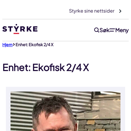
Gå
Styrke sine nettsider
til
innhold
Søk
Meny
Hjem
Enhet: Ekofisk 2/4 X
Enhet: Ekofisk 2/4 X