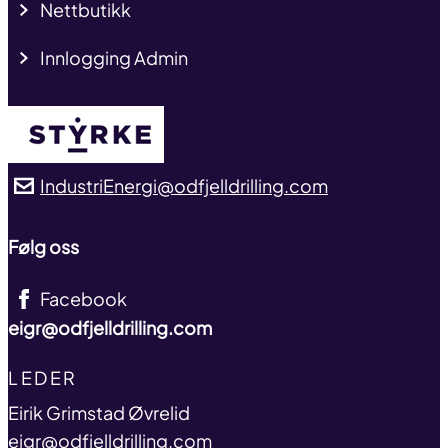
Nettbutikk
Innlogging Admin
IndustriEnergi@odfjelldrilling.com
Følg oss
Facebook
eigr@odfjelldrilling.com
TITLE
LEDER
name
Eirik Grimstad Øvrelid
email
eigr@odfjelldrilling.com