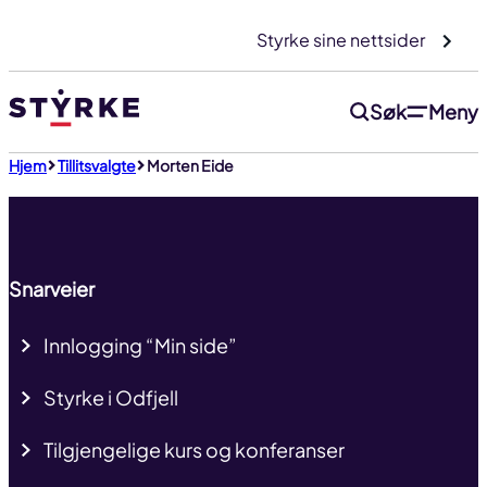
Gå
Styrke sine nettsider
til
innhold
Søk
Meny
Til toppen
Hjem
Tillitsvalgte
Morten Eide
Snarveier
Innlogging “Min side”
Styrke i Odfjell
Tilgjengelige kurs og konferanser