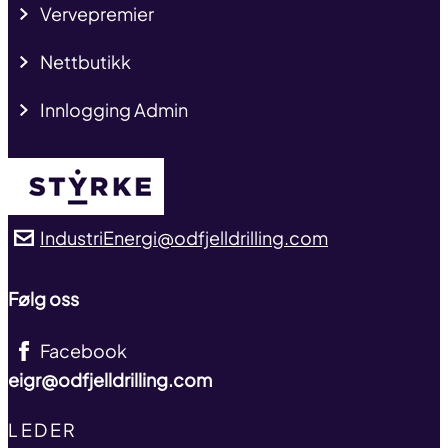
Vervepremier
Nettbutikk
Innlogging Admin
IndustriEnergi@odfjelldrilling.com
Følg oss
Facebook
eigr@odfjelldrilling.com
TITLE
LEDER