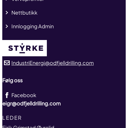
Nettbutikk
Innlogging Admin
IndustriEnergi@odfjelldrilling.com
Følg oss
Facebook
eigr@odfjelldrilling.com
TITLE
LEDER
name
Eirik Grimstad Øvrelid