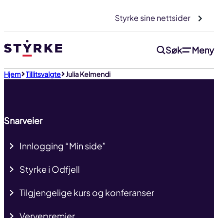
Gå
Styrke sine nettsider
til
innhold
Søk
Meny
Til toppen
Hjem
Tillitsvalgte
Julia Kelmendi
Snarveier
Innlogging “Min side”
Styrke i Odfjell
Tilgjengelige kurs og konferanser
Vervepremier