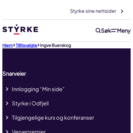
Gå
Styrke sine nettsider
til
innhold
Søk
Meny
Til toppen
Hjem
Tillitsvalgte
Ingve Buerskog
Snarveier
Innlogging “Min side”
Styrke i Odfjell
Tilgjengelige kurs og konferanser
Vervepremier