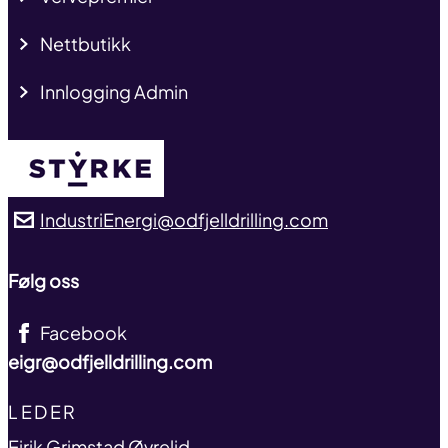
Nettbutikk
Innlogging Admin
IndustriEnergi@odfjelldrilling.com
Følg oss
Facebook
eigr@odfjelldrilling.com
TITLE
LEDER
name
Eirik Grimstad Øvrelid